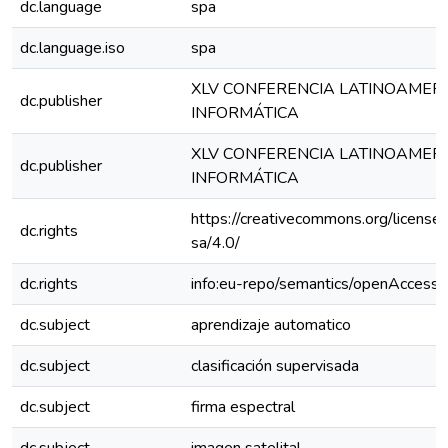
dc.language
spa
dc.language.iso
spa
XLV CONFERENCIA LATINOAMER
dc.publisher
INFORMÁTICA
XLV CONFERENCIA LATINOAMER
dc.publisher
INFORMÁTICA
https://creativecommons.org/license
dc.rights
sa/4.0/
dc.rights
info:eu-repo/semantics/openAccess
dc.subject
aprendizaje automatico
dc.subject
clasificación supervisada
dc.subject
firma espectral