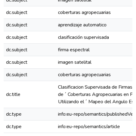
dc.subject
imagen satelital
dc.subject
coberturas agropecuarias
dc.subject
aprendizaje automatico
dc.subject
clasificación supervisada
dc.subject
firma espectral
dc.subject
imagen satelital
dc.subject
coberturas agropecuarias
Clasificacion Supervisada de Firmas 
dc.title
de ´ Coberturas Agropecuarias en P
Utilizando el ´ Mapeo del Angulo Esp
dc.type
info:eu-repo/semantics/publishedVer
dc.type
info:eu-repo/semantics/article