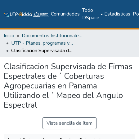
Todo
Comunidades
Estadísticas
Pol
DSpace
Inicio
Documentos Institucionales y Memoria Universitaria
UTP - Planes, programas y documentos oficiales
Clasificacion Supervisada de Firmas Espectrales de ´ Coberturas Agropecuarias en Panama Utilizando el ´ Mapeo del Angulo Espectral
Clasificacion Supervisada de Firmas
Espectrales de ´ Coberturas
Agropecuarias en Panama
Utilizando el ´ Mapeo del Angulo
Espectral
Vista sencilla de ítem