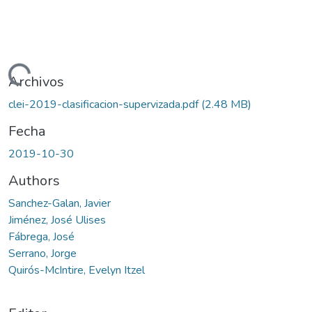
gando...
Archivos
clei-2019-clasificacion-supervizada.pdf
(2.48 MB)
Fecha
2019-10-30
Authors
Sanchez-Galan, Javier
Jiménez, José Ulises
Fábrega, José
Serrano, Jorge
Quirós-McIntire, Evelyn Itzel