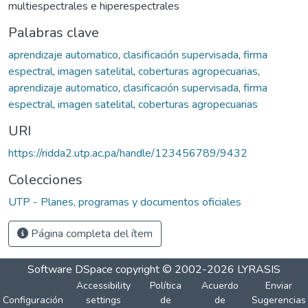
multiespectrales e hiperespectrales
Palabras clave
aprendizaje automatico
,
clasificación supervisada
,
firma
espectral
,
imagen satelital
,
coberturas agropecuarias
,
aprendizaje automatico
,
clasificación supervisada
,
firma
espectral
,
imagen satelital
,
coberturas agropecuarias
URI
https://ridda2.utp.ac.pa/handle/123456789/9432
Colecciones
UTP - Planes, programas y documentos oficiales
Página completa del ítem
Software DSpace
copyright © 2002-2026
LYRASIS
Accessibility
Política
Acuerdo
Enviar
Configuración
settings
de
de
Sugerencias