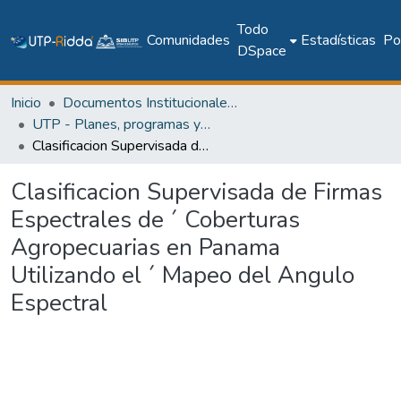
Todo
Comunidades
Estadísticas
Pol
DSpace
Inicio
Documentos Institucionales y Memoria Universitaria
UTP - Planes, programas y documentos oficiales
Clasificacion Supervisada de Firmas Espectrales de ´ Coberturas Agropecuarias en Panama Utilizando el ´ Mapeo del Angulo Espectral
Clasificacion Supervisada de Firmas
Espectrales de ´ Coberturas
Agropecuarias en Panama
Utilizando el ´ Mapeo del Angulo
Espectral