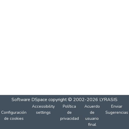
Software DSpace
copyright © 2002-2026
LYRASIS
Accessibility
Política
Acuerdo
Enviar
Configuración
settings
de
de
Sugerencias
de cookies
privacidad
usuario
final