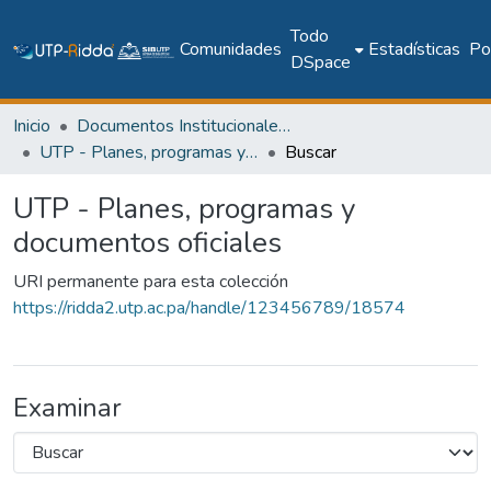
Todo
Comunidades
Estadísticas
Pol
DSpace
Inicio
Documentos Institucionales y Memoria Universitaria
UTP - Planes, programas y documentos oficiales
Buscar
UTP - Planes, programas y
documentos oficiales
URI permanente para esta colección
https://ridda2.utp.ac.pa/handle/123456789/18574
Examinar