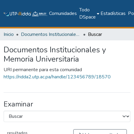
Todo
Comunidades
Estadísticas
Pol
DSpace
Inicio
Documentos Institucionales y Memoria Universitaria
Buscar
Documentos Institucionales y
Memoria Universitaria
URI permanente para esta comunidad
https://ridda2.utp.ac.pa/handle/123456789/18570
Examinar
resultados