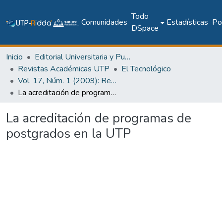
Todo
Comunidades
Estadísticas
Pol
DSpace
Inicio
Editorial Universitaria y Publicaciones Seriadas
Revistas Académicas UTP
El Tecnológico
Vol. 17, Núm. 1 (2009): Revista EL TECNOLÓGICO
La acreditación de programas de postgrados en la UTP
La acreditación de programas de
postgrados en la UTP