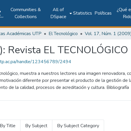
Communities &
All of
¿Qué 
Statistics
Políticas
Collections
DSpace
Rid
tas Académicas UTP
El Tecnológico
09): Revista EL TECNOLÓGICO
2.utp.ac.pa/handle/123456789/2494
cnológico, muestra a nuestros lectores una imagen renovadora, co
motivación diferente por presentar el producto de la gestión de
to de la calidad, procesos de acreditación y cultura. Bibliografía
By Title
By Subject
By Subject Category