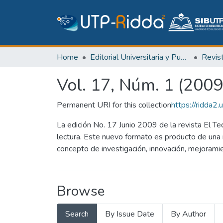
Home
Editorial Universitaria y Publicaciones Seriadas
Revis
Vol. 17, Núm. 1 (20
Permanent URI for this collection
https://ridda
La edición No. 17 Junio 2009 de la revista El Te
lectura. Este nuevo formato es producto de una 
concepto de investigación, innovación, mejoramien
Browse
Search
By Issue Date
By Author