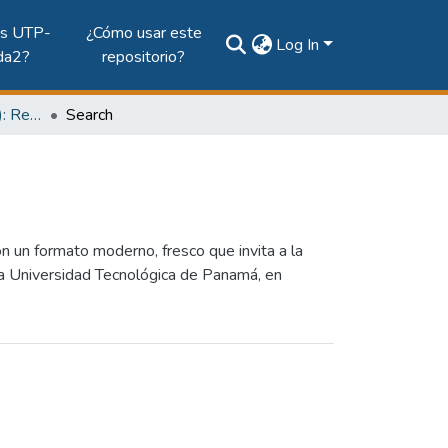
es UTP-
¿Cómo usar este
Log In
da2?
repositorio?
Vol. 17, Núm. 1 (2009): Revista EL TECNOLÓGICO
Search
n un formato moderno, fresco que invita a la
 la Universidad Tecnológica de Panamá, en