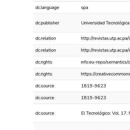
dc.language
spa
dc.publisher
Universidad Tecnológic
dc.relation
http://revistas.utp.ac.p
dc.relation
http://revistas.utp.ac.p
dc.rights
info:eu-repo/semantics
dc.rights
https://creativecommons
dc.source
1819-9623
dc.source
1819-9623
dc.source
El Tecnológico; Vol. 1