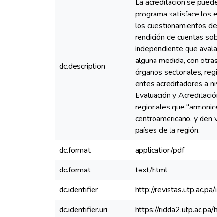
La acreditación se puede
programa satisface los e
los cuestionamientos de 
rendición de cuentas sobr
independiente que avala
alguna medida, con otras
dc.description
órganos sectoriales, regi
entes acreditadores a 
Evaluación y Acreditaci
regionales que "armonice
centroamericano, y den va
países de la región.
dc.format
application/pdf
dc.format
text/html
dc.identifier
http://revistas.utp.ac.p
dc.identifier.uri
https://ridda2.utp.ac.