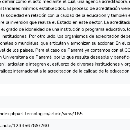
 definir como el acto mediante el cual, una agencia acreditadora, 
stándares mínimos establecidos. El proceso de acreditación viene 
la sociedad en relación con la calidad de la educación y también e
e la inversión que realiza el Estado en este sector. La acreditació
 el grado de idoneidad de una institución o programa educativo, 
 instituciones. Por otro lado, los organis­mos de acreditación de
onales o mun­diales, que articulan y armonizan su accionar. En el 
nivel de los países. Para el caso de Panamá ya contamos con e
ón Universitaria de Panamá, por lo que resulta deseable y benefi
n", articulen e integren el esfuerzo de diversas instituciones y o
lidez internacional a la acreditación de la calidad de la educación
a/index.php/el-tecnologico/article/view/185
pa/handle/123456789/260