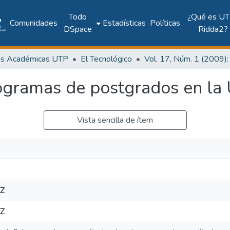
Todo
¿Qué es UT
Comunidades
Estadísticas
Políticas
DSpace
Ridda2?
as Académicas UTP
El Tecnológico
rogramas de postgrados en la
Vista sencilla de ítem
9Z
9Z