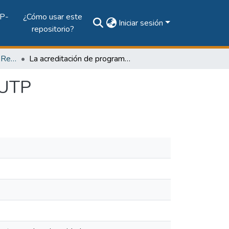
P-
¿Cómo usar este
Iniciar sesión
repositorio?
Vol. 17, Núm. 1 (2009): Revista EL TECNOLÓGICO
La acreditación de programas de postgrados en la UTP
 UTP