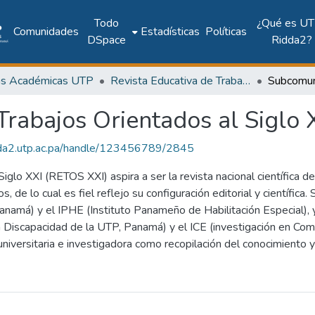
Todo
¿Qué es UT
Comunidades
Estadísticas
Políticas
DSpace
Ridda2?
as Académicas UTP
Revista Educativa de Trabajos Orientados al Siglo XXI (RETOS XXI)
Trabajos Orientados al Siglo
idda2.utp.ac.pa/handle/123456789/2845
iglo XXI (RETOS XXI) aspira a ser la revista nacional científica 
, de lo cual es fiel reflejo su configuración editorial y científica.
amá) y el IPHE (Instituto Panameño de Habilitación Especial), y 
 Discapacidad de la UTP, Panamá) y el ICE (investigación en Comu
niversitaria e investigadora como recopilación del conocimiento y l