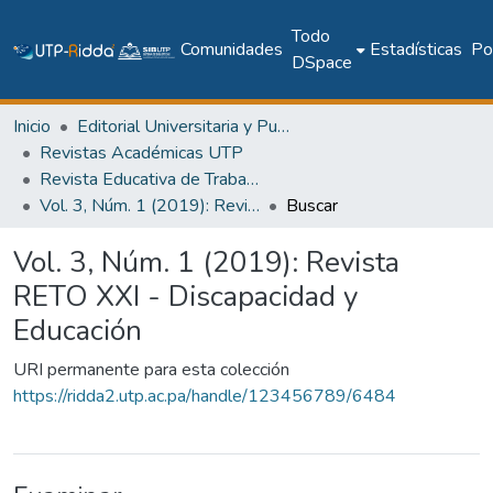
Todo
Comunidades
Estadísticas
Pol
DSpace
Inicio
Editorial Universitaria y Publicaciones Seriadas
Revistas Académicas UTP
Revista Educativa de Trabajos Orientados al Siglo XXI (RETOS XXI)
Vol. 3, Núm. 1 (2019): Revista RETO XXI - Discapacidad y Educación
Buscar
Vol. 3, Núm. 1 (2019): Revista
RETO XXI - Discapacidad y
Educación
URI permanente para esta colección
https://ridda2.utp.ac.pa/handle/123456789/6484