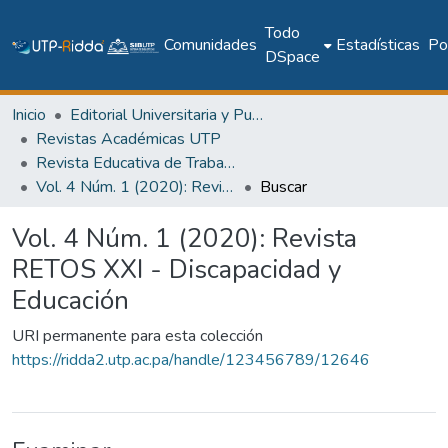
Todo
Comunidades
Estadísticas
Pol
DSpace
Inicio
Editorial Universitaria y Publicaciones Seriadas
Revistas Académicas UTP
Revista Educativa de Trabajos Orientados al Siglo XXI (RETOS XXI)
Vol. 4 Núm. 1 (2020): Revista RETOS XXI - Discapacidad y Educación
Buscar
Vol. 4 Núm. 1 (2020): Revista
RETOS XXI - Discapacidad y
Educación
URI permanente para esta colección
https://ridda2.utp.ac.pa/handle/123456789/12646