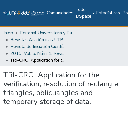
Todo
Comunidades
Estadísticas
Pol
DSpace
Inicio
Editorial Universitaria y Publicaciones Seriadas
Revistas Académicas UTP
Revista de Iniciación Científica
2019, Vol. 5, Núm. 1: Revista de Iniciación Científica
TRI-CRO: Application for the verification, resolution of rectangle triangles, oblicuangles and temporary storage of data.
TRI-CRO: Application for the
verification, resolution of rectangle
triangles, oblicuangles and
temporary storage of data.