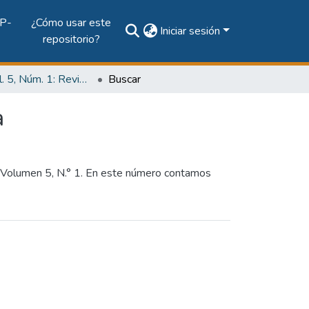
P-
¿Cómo usar este
Iniciar sesión
repositorio?
2019, Vol. 5, Núm. 1: Revista de Iniciación Científica
Buscar
a
, Volumen 5, N.° 1. En este número contamos