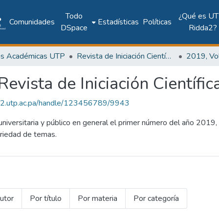
Todo
¿Qué es UT
Comunidades
Estadísticas
Políticas
DSpace
Ridda2?
as Académicas UTP
Revista de Iniciación Científica
Revista de Iniciación Científic
dda2.utp.ac.pa/handle/123456789/9943
iversitaria y público en general el primer número del año 2019
ariedad de temas.
utor
Por título
Por materia
Por categoría