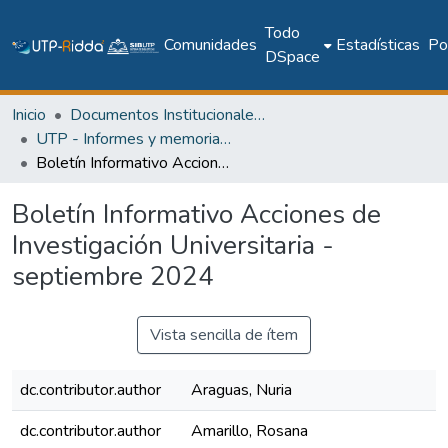
Todo
Comunidades
Estadísticas
Pol
DSpace
Inicio
Documentos Institucionales y Memoria Universitaria
UTP - Informes y memorias institucionales
Boletín Informativo Acciones de Investigación Universitaria -septiembre 2024
Boletín Informativo Acciones de
Investigación Universitaria -
septiembre 2024
Vista sencilla de ítem
dc.contributor.author
Araguas, Nuria
dc.contributor.author
Amarillo, Rosana