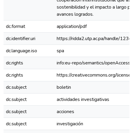
cooperación interinstitucional que as
sostenibilidad y el impacto a largo pl
avances logrados.
dc.format
application/pdf
dc.identifier.uri
https://ridda2.utp.ac.pa/handle/1
dc.language.iso
spa
dc.rights
info:eu-repo/semantics/openAccess
dc.rights
https://creativecommons.org/license
dc.subject
boletin
dc.subject
actividades investigativas
dc.subject
acciones
dc.subject
investigación