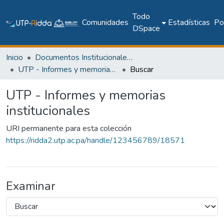
Todo
Comunidades
Estadísticas
Pol
DSpace
Inicio
Documentos Institucionales y Memoria Universitaria
UTP - Informes y memorias institucionales
Buscar
UTP - Informes y memorias
institucionales
URI permanente para esta colección
https://ridda2.utp.ac.pa/handle/123456789/18571
Examinar