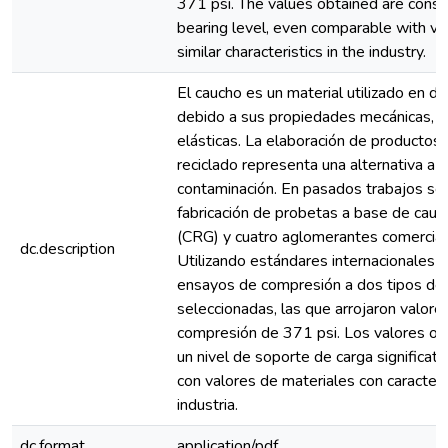
371 psi. The values obtained are consid
bearing level, even comparable with va
similar characteristics in the industry.
El caucho es un material utilizado en di
debido a sus propiedades mecánicas, pa
elásticas. La elaboración de productos
reciclado representa una alternativa a l
contaminación. En pasados trabajos s
fabricación de probetas a base de cauc
(CRG) y cuatro aglomerantes comercial
dc.description
Utilizando estándares internacionales s
ensayos de compresión a dos tipos de
seleccionadas, las que arrojaron valor
compresión de 371 psi. Los valores ob
un nivel de soporte de carga significati
con valores de materiales con caracterís
industria.
dc.format
application/pdf