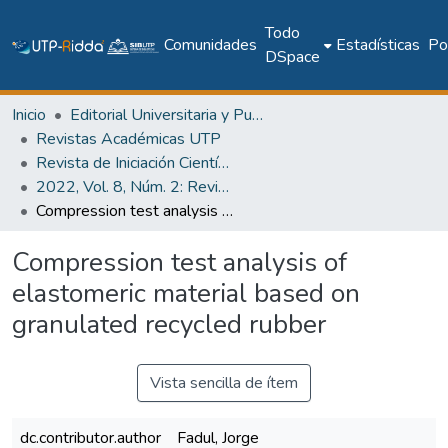
Todo
Comunidades
Estadísticas
Pol
DSpace
Inicio
Editorial Universitaria y Publicaciones Seriadas
Revistas Académicas UTP
Revista de Iniciación Científica
2022, Vol. 8, Núm. 2: Revista de Iniciación Científica
Compression test analysis of elastomeric material based on granulated recycled rubber
Compression test analysis of
elastomeric material based on
granulated recycled rubber
Vista sencilla de ítem
dc.contributor.author
Fadul, Jorge