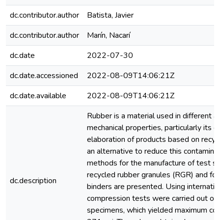
dc.contributor.author
Batista, Javier
dc.contributor.author
Marín, Nacarí
dc.date
2022-07-30
dc.date.accessioned
2022-08-09T14:06:21Z
dc.date.available
2022-08-09T14:06:21Z
Rubber is a material used in different a
mechanical properties, particularly its e
elaboration of products based on recyc
an alternative to reduce this contaminati
methods for the manufacture of test 
recycled rubber granules (RGR) and fo
dc.description
binders are presented. Using internatio
compression tests were carried out on
specimens, which yielded maximum com