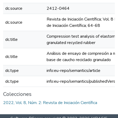
dc.source
2412-0464
Revista de Iniciación Científica; Vol. 8
dc.source
de Iniciación Científica; 64-68
Compression test analysis of elastomer
dc.title
granulated recycled rubber
Análisis de ensayo de compresión a ma
dc.title
base de caucho reciclado granulado
dc.type
info:eu-repo/semantics/article
dc.type
info:eu-repo/semantics/publishedVersi
Colecciones
2022, Vol. 8, Núm. 2: Revista de Iniciación Científica