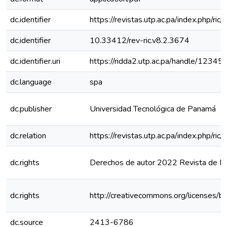
dc.identifier
https://revistas.utp.ac.pa/index.php/ric
dc.identifier
10.33412/rev-ric.v8.2.3674
dc.identifier.uri
https://ridda2.utp.ac.pa/handle/123
dc.language
spa
dc.publisher
Universidad Tecnológica de Panamá
dc.relation
https://revistas.utp.ac.pa/index.php/ri
dc.rights
Derechos de autor 2022 Revista de Inic
dc.rights
http://creativecommons.org/licenses/b
dc.source
2413-6786