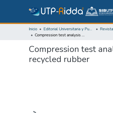
Inicio
Editorial Universitaria y Publicaciones Seriadas
Revist
Compression test analysis of elastomeric material based on granulated recycled rubber
Compression test anal
recycled rubber
Cargando...