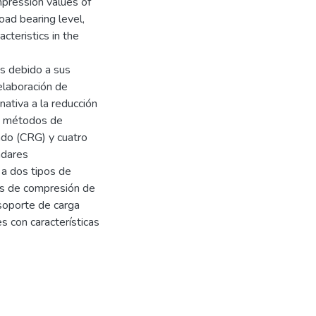
pression values of
oad bearing level,
cteristics in the
es debido a sus
elaboración de
ativa a la reducción
an métodos de
ado (CRG) y cuatro
ndares
 a dos tipos de
os de compresión de
 soporte de carga
es con características