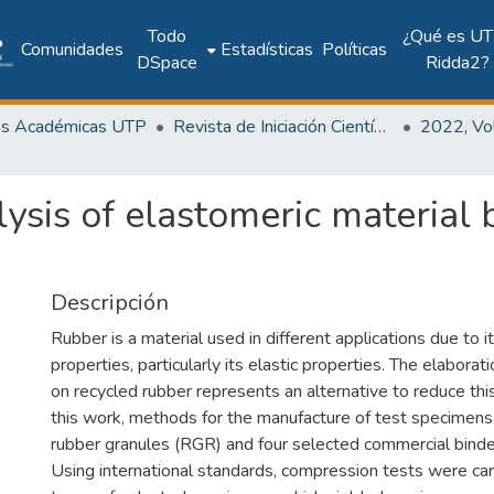
Todo
¿Qué es UT
Comunidades
Estadísticas
Políticas
DSpace
Ridda2?
as Académicas UTP
Revista de Iniciación Científica
ysis of elastomeric material
Descripción
Rubber is a material used in different applications due to i
properties, particularly its elastic properties. The elabora
on recycled rubber represents an alternative to reduce this
this work, methods for the manufacture of test specimens
rubber granules (RGR) and four selected commercial binde
Using international standards, compression tests were ca