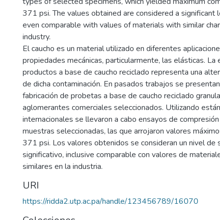
types of selected specimens, which yielded maximum com
371 psi. The values obtained are considered a significant l
even comparable with values of materials with similar chara
industry.
El caucho es un material utilizado en diferentes aplicacion
propiedades mecánicas, particularmente, las elásticas. La 
productos a base de caucho reciclado representa una altern
de dicha contaminación. En pasados trabajos se present
fabricación de probetas a base de caucho reciclado granul
aglomerantes comerciales seleccionados. Utilizando está
internacionales se llevaron a cabo ensayos de compresión
muestras seleccionadas, las que arrojaron valores máxim
371 psi. Los valores obtenidos se consideran un nivel de
significativo, inclusive comparable con valores de material
similares en la industria.
URI
https://ridda2.utp.ac.pa/handle/123456789/16070