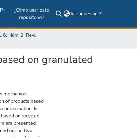
P-
¿Cómo usar este
Iniciar sesión
repositorio?
2022, Vol. 8, Núm. 2: Revista de Iniciación Científica
 based on granulated
ts mechanical
tion of products based
 contamination. In
 based on recycled
rs are presented.
rried out on two