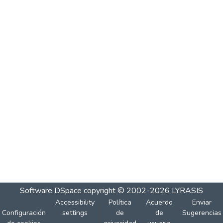
Software DSpace
copyright © 2002-2026
LYRASIS
Accessibility
Política
Acuerdo
Enviar
Configuración
settings
de
de
Sugerencias