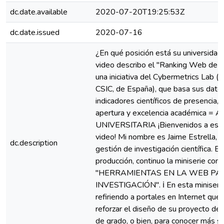
dc.date.available
2020-07-20T19:25:53Z
dc.date.issued
2020-07-16
¿En qué posición está su universidad
video describo el "Ranking Web de U
una iniciativa del Cybermetrics Lab (
CSIC, de España), que basa sus dato
indicadores científicos de presencia, 
apertura y excelencia académica =
UNIVERSITARIA ¡Bienvenidos a este
video! Mi nombre es Jaime Estrella, e
dc.description
gestión de investigación científica. E
producción, continuo la miniserie con
"HERRAMIENTAS EN LA WEB PA
INVESTIGACIÓN". ℹ En esta miniseri
refiriendo a portales en Internet que 
reforzar el diseño de su proyecto de 
de grado, o bien, para conocer más so