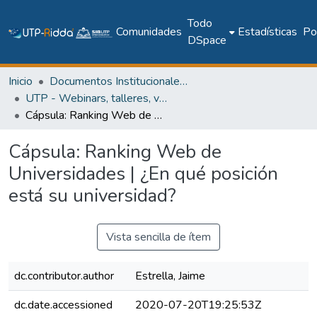
Todo
Comunidades
Estadísticas
Pol
DSpace
Inicio
Documentos Institucionales y Memoria Universitaria
UTP - Webinars, talleres, videoconferencias y cápsulas institucionales
Cápsula: Ranking Web de Universidades | ¿En qué posición está su universidad?
Cápsula: Ranking Web de
Universidades | ¿En qué posición
está su universidad?
Vista sencilla de ítem
dc.contributor.author
Estrella, Jaime
dc.date.accessioned
2020-07-20T19:25:53Z