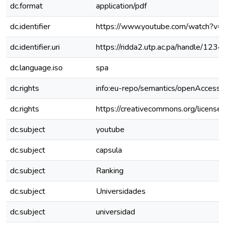
dc.format
application/pdf
dc.identifier
https://www.youtube.com/watch?v
dc.identifier.uri
https://ridda2.utp.ac.pa/handle/1
dc.language.iso
spa
dc.rights
info:eu-repo/semantics/openAccess
dc.rights
https://creativecommons.org/license
dc.subject
youtube
dc.subject
capsula
dc.subject
Ranking
dc.subject
Universidades
dc.subject
universidad