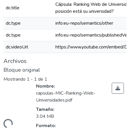
Cápsula: Ranking Web de Universida
dc.title
posición está su universidad?
dc.type
info:eu-repo/semantics/other
dc.type
info:eu-repo/semantics/publishedVer
dc.videoUrl
https://www.youtube.com/embed/
Archivos
Bloque original
Mostrando
1 - 1 de 1
Nombre:
capsulas-MIC-Ranking-Web-
Universidades.pdf
Tamaño:
3.04 MB
ando...
Formato: