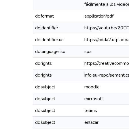
fácilmente a los video
dc.format
application/pdf
dc.identifier
https://youtu.be/20E
dc.identifier.uri
https://ridda2.utp.a
dc.language.iso
spa
dc.rights
https://creativecommo
dc.rights
info:eu-repo/semanti
dc.subject
moodle
dc.subject
microsoft
dc.subject
teams
dc.subject
enlazar