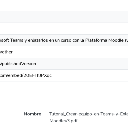
osoft Teams y enlazarlos en un curso con la Plataforma Moodle (v
s/other
s/publishedVersion
e.com/embed/20EFThJPXqc
Nombre:
Tutorial_Crear-equipo-en-Teams-y-Enl
Moodlev3.pdf