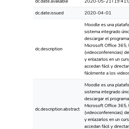
dc.date.available
2020-05-21T19:41:
dc.date.issued
2020-04-01
Moodle es una platafo
sistema integrado úni
descargar el programa 
Microsoft Office 365, 
dc.description
(videoconferencias) de
y enlazarlos en un cur
accedan fácil y direc
fácilmente a los video
Moodle es una platafo
sistema integrado úni
descargar el programa 
Microsoft Office 365, 
dc.description.abstract
(videoconferencias) de
y enlazarlos en un cur
accedan fácil y direc