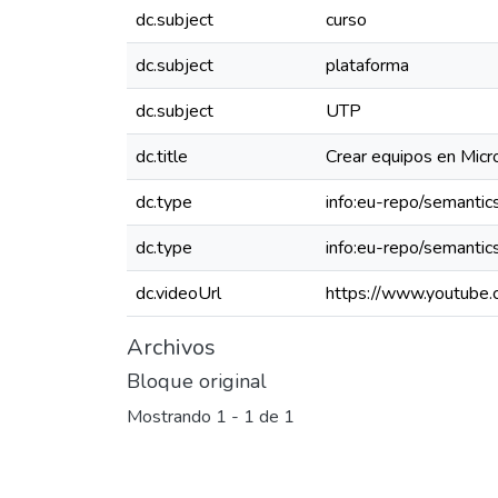
dc.subject
curso
dc.subject
plataforma
dc.subject
UTP
dc.title
Crear equipos en Micr
dc.type
info:eu-repo/semantic
dc.type
info:eu-repo/semantic
dc.videoUrl
https://www.youtub
Archivos
Bloque original
Mostrando
1 - 1 de 1