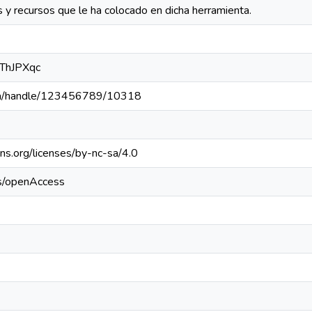
s y recursos que le ha colocado en dicha herramienta.
FThJPXqc
c.pa/handle/123456789/10318
ns.org/licenses/by-nc-sa/4.0
cs/openAccess