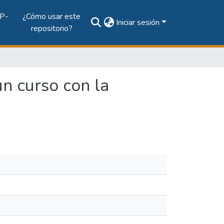
P-
¿Cómo usar este
Iniciar sesión
repositorio?
n curso con la