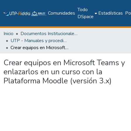
Todo
Comunidades
Estadísticas
Pol
DSpace
Inicio
Documentos Institucionales y Memoria Universitaria
UTP - Manuales y procedimientos
Crear equipos en Microsoft Teams y enlazarlos en un curso con la Plataforma Moodle (versión 3.x)
Crear equipos en Microsoft Teams y
enlazarlos en un curso con la
Plataforma Moodle (versión 3.x)