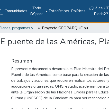
Todo
¿Qué es UT
Comunidades
Estadísticas
Políticas
DSpace
Ridda2?
UTP - Planes, programas y documentos oficiales
Proyecto GEOPARQUE puente de las Américas, Plan Maestro 2020-2021
puente de las Américas, Pl
Resumen
El presente documento desarrolla el Plan Maestro del P
Puente de las Américas como base para la creación de las
de trabajos y acciones que requieren realizar los actores 
asociaciones organizadas, ONG, estado, academia), para lo
ante la Organización de las Naciones Unidas para la Educaci
Cultura (UNESCO) de la Candidatura para ser reconocido