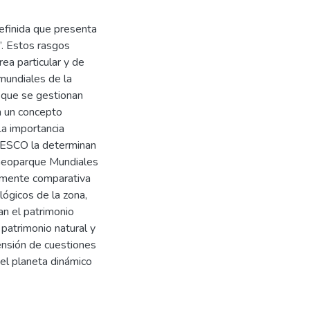
efinida que presenta
”. Estos rasgos
ea particular y de
mundiales de la
 que se gestionan
on un concepto
La importancia
UNESCO la determinan
 Geoparque Mundiales
lmente comparativa
lógicos de la zona,
n el patrimonio
patrimonio natural y
rensión de cuestiones
del planeta dinámico