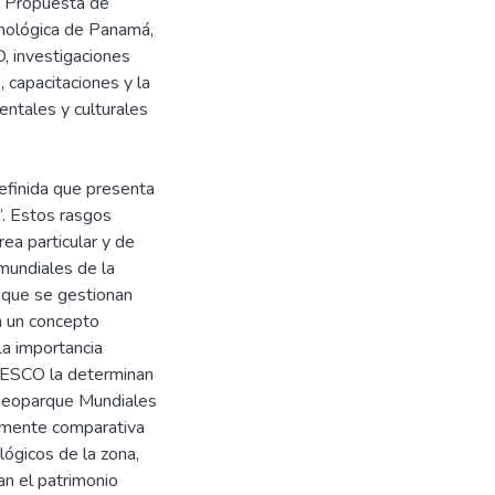
n: Propuesta de
nológica de Panamá,
, investigaciones
 capacitaciones y la
entales y culturales
efinida que presenta
”. Estos rasgos
ea particular y de
mundiales de la
 que se gestionan
on un concepto
La importancia
UNESCO la determinan
 Geoparque Mundiales
lmente comparativa
lógicos de la zona,
n el patrimonio