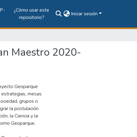
P-
¿Cómo usar este
Iniciar sesión
repositorio?
an Maestro 2020-
royecto Geoparque
 estrategias, mesas
(sociedad, grupos o
grar la postulación
ón, la Ciencia y la
 como Geoparque.