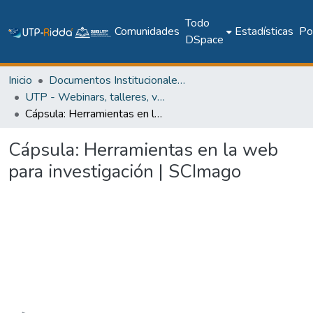
Todo
Comunidades
Estadísticas
Pol
DSpace
Inicio
Documentos Institucionales y Memoria Universitaria
UTP - Webinars, talleres, videoconferencias y cápsulas institucionales
Cápsula: Herramientas en la web para investigación | SCImago
Cápsula: Herramientas en la web
para investigación | SCImago
Cargando...