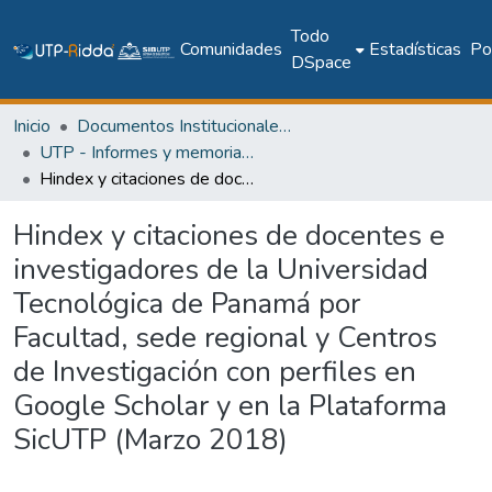
Todo
Comunidades
Estadísticas
Pol
DSpace
Inicio
Documentos Institucionales y Memoria Universitaria
UTP - Informes y memorias institucionales
Hindex y citaciones de docentes e investigadores de la Universidad Tecnológica de Panamá por Facultad, sede regional y Centros de Investigación con perfiles en Google Scholar y en la Plataforma SicUTP (Marzo 2018)
Hindex y citaciones de docentes e
investigadores de la Universidad
Tecnológica de Panamá por
Facultad, sede regional y Centros
de Investigación con perfiles en
Google Scholar y en la Plataforma
SicUTP (Marzo 2018)