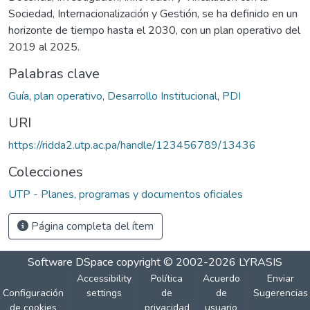
Sociedad, Internacionalización y Gestión, se ha definido en un
horizonte de tiempo hasta el 2030, con un plan operativo del
2019 al 2025.
Palabras clave
Guía
,
plan operativo
,
Desarrollo Institucional
,
PDI
URI
https://ridda2.utp.ac.pa/handle/123456789/13436
Colecciones
UTP - Planes, programas y documentos oficiales
Página completa del ítem
Software DSpace
copyright © 2002-2026
LYRASIS
Accessibility
Política
Acuerdo
Enviar
Configuración
settings
de
de
Sugerencias
de cookies
privacidad
usuario