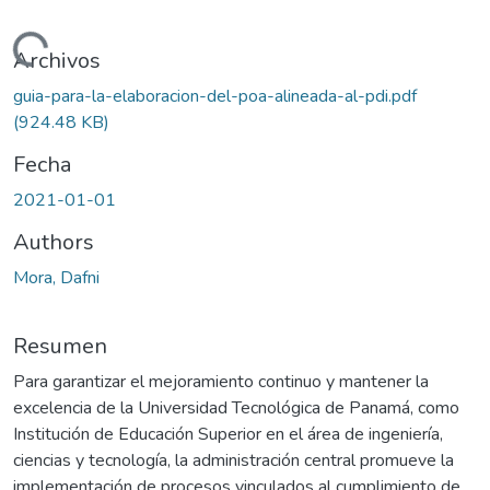
gando...
Archivos
guia-para-la-elaboracion-del-poa-alineada-al-pdi.pdf
(924.48 KB)
Fecha
2021-01-01
Authors
Mora, Dafni
Resumen
Para garantizar el mejoramiento continuo y mantener la
excelencia de la Universidad Tecnológica de Panamá, como
Institución de Educación Superior en el área de ingeniería,
ciencias y tecnología, la administración central promueve la
implementación de procesos vinculados al cumplimiento de