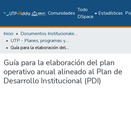
Todo
Comunidades
Estadísticas
Pol
DSpace
Inicio
Documentos Institucionales y Memoria Universitaria
UTP - Planes, programas y documentos oficiales
Guía para la elaboración del plan operativo anual alineado al Plan de Desarrollo Institucional (PDI)
Guía para la elaboración del plan
operativo anual alineado al Plan de
Desarrollo Institucional (PDI)