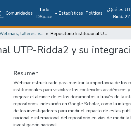
Todo
¿Qué es UT
Comunidades
Estadísticas
Políticas
DSpace
Ridda2?
UTP - Webinars, talleres, videoconferencias y cápsulas institucionales
Repositorio Institucional UTP-Ridda2 y su integración con Google Scholar
onal UTP-Ridda2 y su integra
Resumen
Webinar estructurado para mostrar la importancia de los r
institucionales para visibilizar los contenidos académicos y
mejorar el alcance de estos documentos a través de la int
repositorios, indexación en Google Scholar, como la integra
de los investigadores para medir el impacto de estas publi
nacional e internacional del repositorio en vías de medir la
investigación nacional.