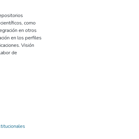
epositorios
 científicos, como
egración en otros
ción en los perfiles
caciones. Visión
 labor de
titucionales