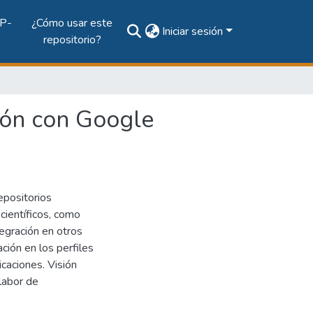
P-
¿Cómo usar este
Iniciar sesión
repositorio?
ción con Google
epositorios
 científicos, como
egración en otros
ción en los perfiles
caciones. Visión
 labor de