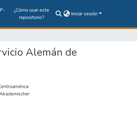
P-
¿Cómo usar este
Iniciar sesión
repositorio?
rvicio Alemán de
Centroamérica:
r Akademischer