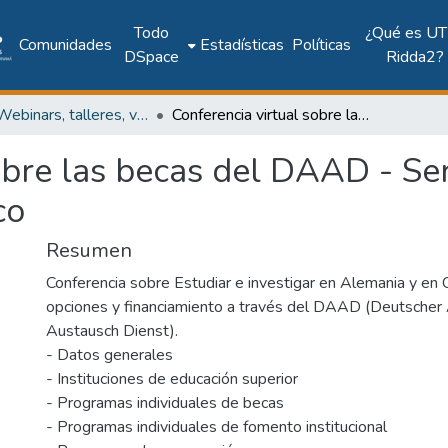
Todo
¿Qué es UT
Comunidades
Estadísticas
Políticas
DSpace
Ridda2?
UTP - Webinars, talleres, videoconferencias y cápsulas institucionales
Conferencia virtual sobre las becas del DAAD - Servicio Alemán de Intercambio Académico
obre las becas del DAAD - Se
co
Resumen
Conferencia sobre Estudiar e investigar en Alemania y en 
opciones y financiamiento a través del DAAD (Deutsche
Austausch Dienst).
- Datos generales
- Instituciones de educación superior
- Programas individuales de becas
- Programas individuales de fomento institucional