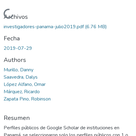
Cargando...
Archivos
investigadores-panama-julio2019.pdf
(6.76 MB)
Fecha
2019-07-29
Authors
Murillo, Danny
Saavedra, Dalys
López Alfano, Omar
Márquez, Ricardo
Zapata Pino, Robinson
Resumen
Perfiles públicos de Google Scholar de instituciones en
Panamá, se seleccionaron solo los perfiles públicos con 1 o