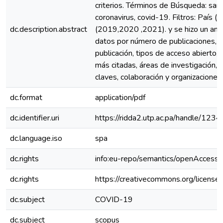
criterios. Términos de Búsqueda: sar
coronavirus, covid-19. Filtros: País 
dc.description.abstract
(2019,2020 ,2021). y se hizo un anál
datos por número de publicaciones, t
publicación, tipos de acceso abierto, 
más citadas, áreas de investigación, 
claves, colaboración y organizaciones.
dc.format
application/pdf
dc.identifier.uri
https://ridda2.utp.ac.pa/handle/1
dc.language.iso
spa
dc.rights
info:eu-repo/semantics/openAccess
dc.rights
https://creativecommons.org/license
dc.subject
COVID-19
dc.subject
scopus