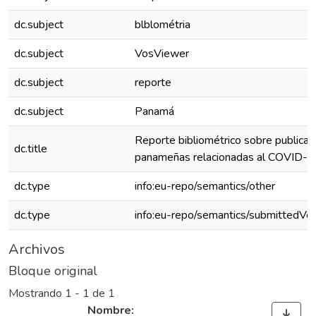
dc.subject
blblométria
dc.subject
VosViewer
dc.subject
reporte
dc.subject
Panamá
Reporte bibliométrico sobre publicac
dc.title
panameñas relacionadas al COVID
dc.type
info:eu-repo/semantics/other
dc.type
info:eu-repo/semantics/submittedVer
Archivos
Bloque original
Mostrando
1 - 1 de 1
Nombre: