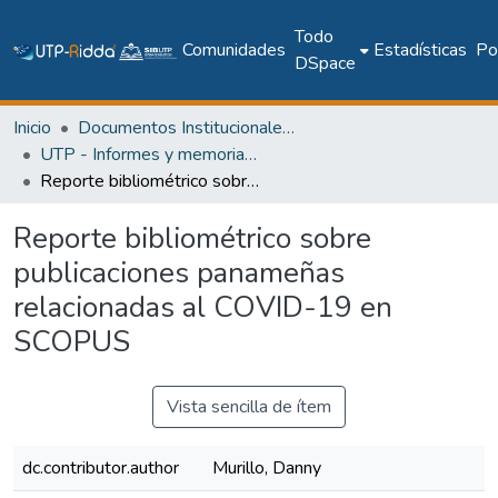
Todo
Comunidades
Estadísticas
Pol
DSpace
Inicio
Documentos Institucionales y Memoria Universitaria
UTP - Informes y memorias institucionales
Reporte bibliométrico sobre publicaciones panameñas relacionadas al COVID-19 en SCOPUS
Reporte bibliométrico sobre
publicaciones panameñas
relacionadas al COVID-19 en
SCOPUS
Vista sencilla de ítem
dc.contributor.author
Murillo, Danny