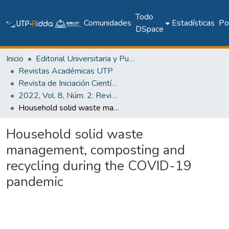
Todo
Comunidades
Estadísticas
Pol
DSpace
Inicio
Editorial Universitaria y Publicaciones Seriadas
Revistas Académicas UTP
Revista de Iniciación Científica
2022, Vol. 8, Núm. 2: Revista de Iniciación Científica
Household solid waste management, composting and recycling during the COVID-19 pandemic
Household solid waste
management, composting and
recycling during the COVID-19
pandemic