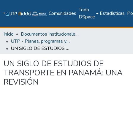
Todo
Comunidades
Estadísticas
Pol
DSpace
Inicio
Documentos Institucionales y Memoria Universitaria
UTP - Planes, programas y documentos oficiales
UN SIGLO DE ESTUDIOS DE TRANSPORTE EN PANAMÁ: UNA REVISIÓN
UN SIGLO DE ESTUDIOS DE
TRANSPORTE EN PANAMÁ: UNA
REVISIÓN