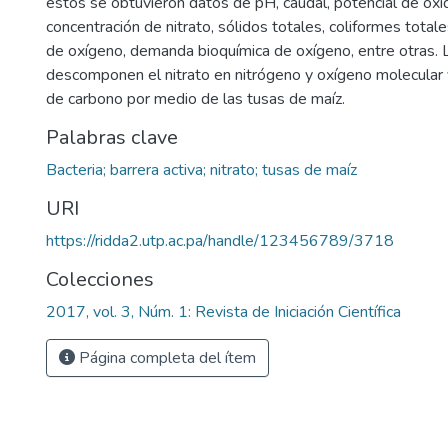
estos se obtuvieron datos de pH, caudal, potencial de óxi
concentración de nitrato, sólidos totales, coliformes tota
de oxígeno, demanda bioquímica de oxígeno, entre otras. 
descomponen el nitrato en nitrógeno y oxígeno molecular 
de carbono por medio de las tusas de maíz.
Palabras clave
Bacteria; barrera activa; nitrato; tusas de maíz
URI
https://ridda2.utp.ac.pa/handle/123456789/3718
Colecciones
2017, vol. 3, Núm. 1: Revista de Iniciación Científica
Página completa del ítem