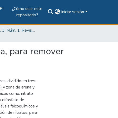
P-
¿Cómo usar este
Iniciar sesión
repositorio?
2017, vol. 3, Núm. 1: Revista de Iniciación Científica
va, para remover
s, dividido en tres
a) y zona de arena y
micos como: nitrato
y difosfato de
álisis fsicoquímicos y
ción de nitratos, para