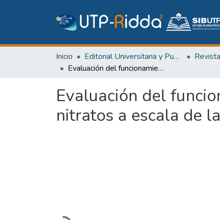
Inicio
Editorial Universitaria y Publicaciones Seriadas
Revist
Evaluación del funcionamiento de una barrera activa, para remover nitratos a escala de laboratorio
Evaluación del funcio
nitratos a escala de l
Cargando...