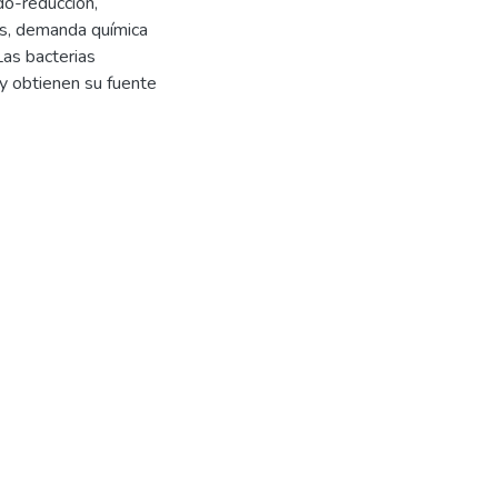
do-reducción,
les, demanda química
Las bacterias
y obtienen su fuente