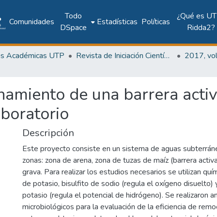
Todo
¿Qué es UT
Comunidades
Estadísticas
Políticas
DSpace
Ridda2?
as Académicas UTP
Revista de Iniciación Científica
namiento de una barrera acti
aboratorio
Descripción
Este proyecto consiste en un sistema de aguas subterránea
zonas: zona de arena, zona de tuzas de maíz (barrera activ
grava. Para realizar los estudios necesarios se utilizan quí
de potasio, bisulfito de sodio (regula el oxígeno disuelto) 
potasio (regula el potencial de hidrógeno). Se realizaron an
microbiológicos para la evaluación de la eficiencia de remo