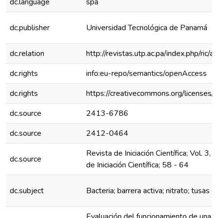
dc.language
spa
dc.publisher
Universidad Tecnológica de Panamá
dc.relation
http://revistas.utp.ac.pa/index.php/ric
dc.rights
info:eu-repo/semantics/openAccess
dc.rights
https://creativecommons.org/licenses/
dc.source
2413-6786
dc.source
2412-0464
Revista de Iniciación Científica; Vol. 3
dc.source
de Iniciación Científica; 58 - 64
dc.subject
Bacteria; barrera activa; nitrato; tusas 
Evaluación del funcionamiento de una ba