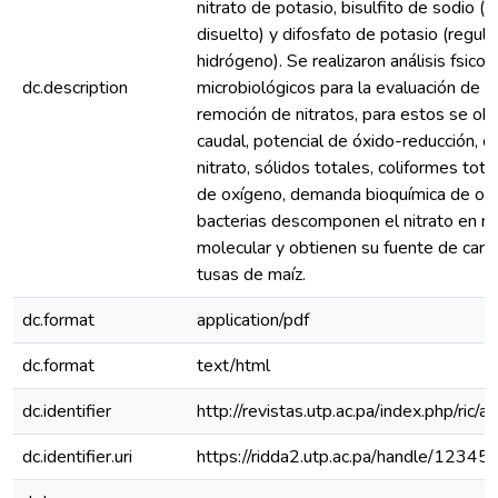
nitrato de potasio, bisulfito de sodio (
disuelto) y difosfato de potasio (regula
hidrógeno). Se realizaron análisis fsico
dc.description
microbiológicos para la evaluación de la
remoción de nitratos, para estos se ob
caudal, potencial de óxido-reducción, c
nitrato, sólidos totales, coliformes to
de oxígeno, demanda bioquímica de oxí
bacterias descomponen el nitrato en n
molecular y obtienen su fuente de car
tusas de maíz.
dc.format
application/pdf
dc.format
text/html
dc.identifier
http://revistas.utp.ac.pa/index.php/ric/
dc.identifier.uri
https://ridda2.utp.ac.pa/handle/123