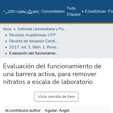
Todo
Comunidades
Estadísticas
Pol
DSpace
Inicio
Editorial Universitaria y Publicaciones Seriadas
Revistas Académicas UTP
Revista de Iniciación Científica
2017, vol. 3, Núm. 1: Revista de Iniciación Científica
Evaluación del funcionamiento de una barrera activa, para remover nitratos a escala de laboratorio
Evaluación del funcionamiento de
una barrera activa, para remover
nitratos a escala de laboratorio
Vista sencilla de ítem
dc.contributor.author
Aguilar, Ángel