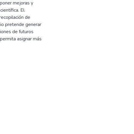
roponer mejoras y
ientífica. El
 recopilación de
udio pretende generar
iones de futuros
 permita asignar más