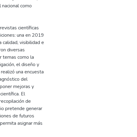
el nacional como
evistas científicas
diciones: una en 2019
calidad, visibilidad e
aron diversas
dar temas como la
igación, el diseño y
 realizó una encuesta
iagnóstico del
roponer mejoras y
ientífica. El
 recopilación de
udio pretende generar
iones de futuros
 permita asignar más