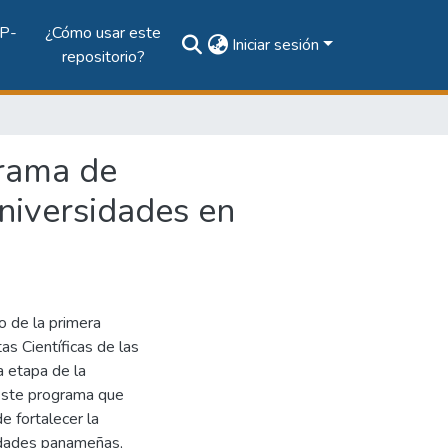
P-
¿Cómo usar este
Iniciar sesión
repositorio?
grama de
Universidades en
o de la primera
as Científicas de las
 etapa de la
Este programa que
e fortalecer la
rsidades panameñas,