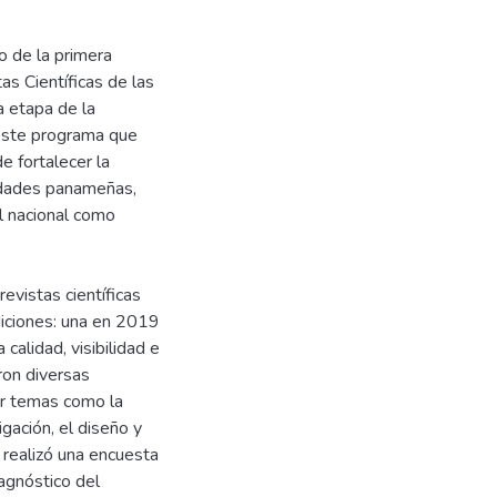
o de la primera
as Científicas de las
 etapa de la
Este programa que
e fortalecer la
rsidades panameñas,
el nacional como
evistas científicas
diciones: una en 2019
calidad, visibilidad e
aron diversas
dar temas como la
igación, el diseño y
 realizó una encuesta
iagnóstico del