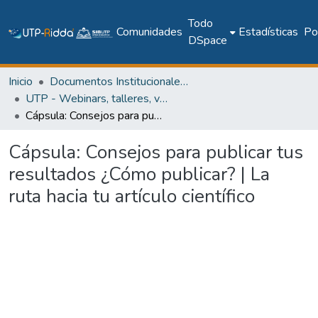
Todo
Comunidades
Estadísticas
Pol
DSpace
Inicio
Documentos Institucionales y Memoria Universitaria
UTP - Webinars, talleres, videoconferencias y cápsulas institucionales
Cápsula: Consejos para publicar tus resultados ¿Cómo publicar? | La ruta hacia tu artículo científico
Cápsula: Consejos para publicar tus
resultados ¿Cómo publicar? | La
ruta hacia tu artículo científico