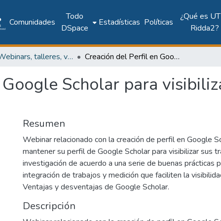
Todo
¿Qué es UT
Comunidades
Estadísticas
Políticas
DSpace
Ridda2?
UTP - Webinars, talleres, videoconferencias y cápsulas institucionales
Creación del Perfil en Google Scholar para visibilizar el contenido científico-académico
 Google Scholar para visibiliz
Resumen
Webinar relacionado con la creación de perfil en Google Sch
mantener su perfil de Google Scholar para visibilizar sus t
investigación de acuerdo a una serie de buenas prácticas p
integración de trabajos y medición que faciliten la visibilida
Ventajas y desventajas de Google Scholar.
Descripción