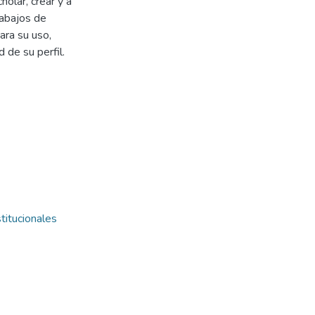
olar, crear y a
rabajos de
ara su uso,
d de su perfil.
titucionales