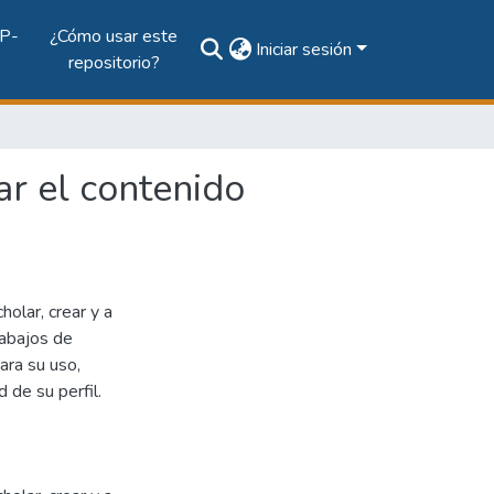
P-
¿Cómo usar este
Iniciar sesión
repositorio?
ar el contenido
olar, crear y a
rabajos de
ara su uso,
d de su perfil.