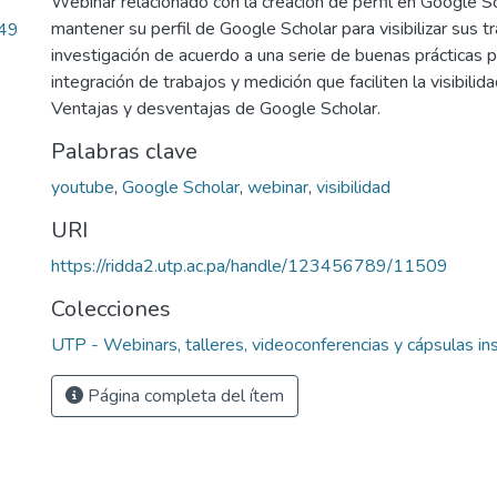
Webinar relacionado con la creación de perfil en Google Sch
mantener su perfil de Google Scholar para visibilizar sus t
.49
investigación de acuerdo a una serie de buenas prácticas p
integración de trabajos y medición que faciliten la visibilida
Ventajas y desventajas de Google Scholar.
Palabras clave
youtube
,
Google Scholar
,
webinar
,
visibilidad
URI
https://ridda2.utp.ac.pa/handle/123456789/11509
Colecciones
UTP - Webinars, talleres, videoconferencias y cápsulas ins
Página completa del ítem