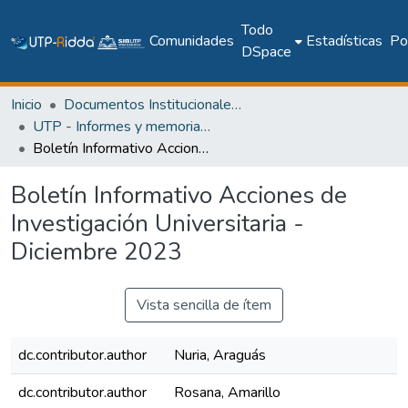
Todo
Comunidades
Estadísticas
Pol
DSpace
Inicio
Documentos Institucionales y Memoria Universitaria
UTP - Informes y memorias institucionales
Boletín Informativo Acciones de Investigación Universitaria -Diciembre 2023
Boletín Informativo Acciones de
Investigación Universitaria -
Diciembre 2023
Vista sencilla de ítem
dc.contributor.author
Nuria, Araguás
dc.contributor.author
Rosana, Amarillo