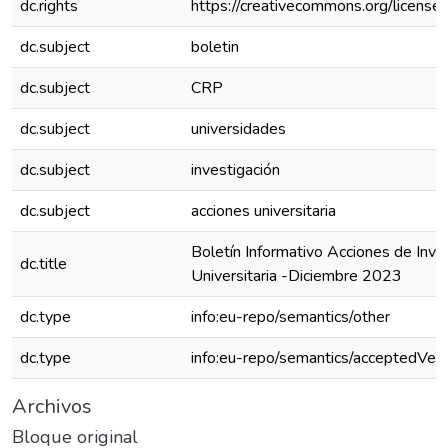
dc.rights
https://creativecommons.org/license
dc.subject
boletin
dc.subject
CRP
dc.subject
universidades
dc.subject
investigación
dc.subject
acciones universitaria
Boletín Informativo Acciones de Inve
dc.title
Universitaria -Diciembre 2023
dc.type
info:eu-repo/semantics/other
dc.type
info:eu-repo/semantics/acceptedVers
Archivos
Bloque original