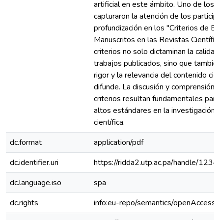
artificial en este ámbito. Uno de los
capturaron la atención de los particip
profundización en los "Criterios de E
Manuscritos en las Revistas Científic
criterios no solo dictaminan la calidad
trabajos publicados, sino que también
rigor y la relevancia del contenido cie
difunde. La discusión y comprensión 
criterios resultan fundamentales par
altos estándares en la investigación y
científica.
dc.format
application/pdf
dc.identifier.uri
https://ridda2.utp.ac.pa/handle/1
dc.language.iso
spa
dc.rights
info:eu-repo/semantics/openAccess