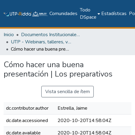
Todo
Comunidades
Estadísticas
Pol
DSpace
Inicio
Documentos Institucionales y Memoria Universitaria
UTP - Webinars, talleres, videoconferencias y cápsulas institucionales
Cómo hacer una buena presentación | Los preparativos
Cómo hacer una buena
presentación | Los preparativos
Vista sencilla de ítem
dc.contributor.author
Estrella, Jaime
dc.date.accessioned
2020-10-20T14:58:04Z
dc.date.available
2020-10-20T14:58:04Z