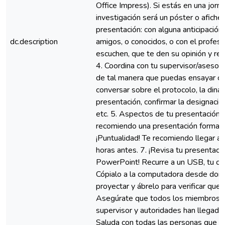
Office Impress). Si estás en una jorn
investigación será un póster o afiche.
presentación: con alguna anticipación;
dc.description
amigos, o conocidos, o con el profeso
escuchen, que te den su opinión y ret
4. Coordina con tu supervisor/asesor/
de tal manera que puedas ensayar co
conversar sobre el protocolo, la diná
presentación, confirmar la designación
etc. 5. Aspectos de tu presentación p
recomiendo una presentación formal. 
¡Puntualidad! Te recomiendo llegar a l
horas antes. 7. ¡Revisa tu presentaci
PowerPoint! Recurre a un USB, tu cor
Cópialo a la computadora desde don
proyectar y ábrelo para verificar que f
Asegúrate que todos los miembros de
supervisor y autoridades han llegado a
Saluda con todas las personas que v