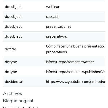
dc.subject
webinar
dc.subject
capsula
dc.subject
presentaciones
dc.subject
preparativos
Cómo hacer una buena presentación 
dc.title
preparativos
dc.type
info:eu-repo/semantics/other
dc.type
info:eu-repo/semantics/publishedVer
dc.videoUrl
https://www.youtube.com/embed/
Archivos
Bloque original