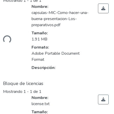
Mostrando
1 - 1 de 1
Nombre:
capsulas-MIC-Como-hacer-una-
buena-presentacion-Los-
preparativos.pdf
gando...
Tamaño:
1.91 MB
Formato:
Adobe Portable Document
Format
Descripción:
Bloque de licencias
Mostrando
1 - 1 de 1
Nombre:
license.txt
Tamaño: