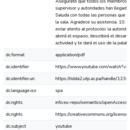
Asegúrate que todos los miembros de
supervisor y autoridades han llegado a
Saluda con todas las personas que v
la sala. Agradece su asistencia. 10. Al
estar atento al protocolo: la autorid
abrirá el espacio, describirá el desarro
actividad y te dará el uso de la palabr
dc.format
application/pdf
dc.identifier
https://www.youtube.com/watch?
dc.identifier.uri
https://ridda2.utp.ac.pa/handle/1
dc.language.iso
spa
dc.rights
info:eu-repo/semantics/openAccess
dc.rights
https://creativecommons.org/license
dc.subject
youtube