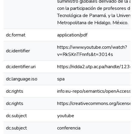
suministro globales derivado de la a
con la participación de profesores de
Tecnológica de Panamá, y la Univers
Metropolitana de Hidalgo, México.
dc.format
application/pdf
https://www.youtube.com/watch?
dc.identifier
v=RkSKnTFnnfs&t=3014s
dc.identifier.uri
https://ridda2.utp.ac.pa/handle/1
dc.language.iso
spa
dc.rights
info:eu-repo/semantics/openAccess
dc.rights
https://creativecommons.org/license
dc.subject
youtube
dc.subject
conferencia