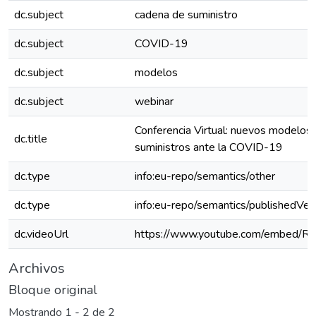
dc.subject
cadena de suministro
dc.subject
COVID-19
dc.subject
modelos
dc.subject
webinar
Conferencia Virtual: nuevos modelos
dc.title
suministros ante la COVID-19
dc.type
info:eu-repo/semantics/other
dc.type
info:eu-repo/semantics/publishedVer
dc.videoUrl
https://www.youtube.com/embed/R
Archivos
Bloque original
Mostrando
1 - 2 de 2