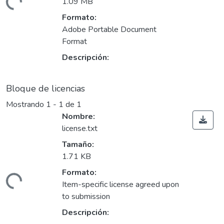
ando...
1.09 MB
Formato:
Adobe Portable Document
Format
Descripción:
Bloque de licencias
Mostrando
1 - 1 de 1
Nombre:
license.txt
Tamaño:
1.71 KB
Formato:
ando...
Item-specific license agreed upon
to submission
Descripción: