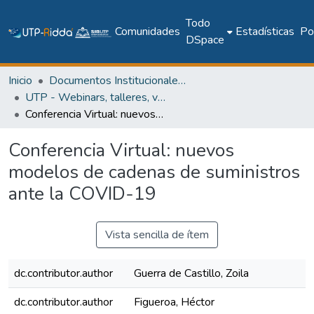
Todo
Comunidades
Estadísticas
Pol
DSpace
Inicio
Documentos Institucionales y Memoria Universitaria
UTP - Webinars, talleres, videoconferencias y cápsulas institucionales
Conferencia Virtual: nuevos modelos de cadenas de suministros ante la COVID-19
Conferencia Virtual: nuevos
modelos de cadenas de suministros
ante la COVID-19
Vista sencilla de ítem
dc.contributor.author
Guerra de Castillo, Zoila
dc.contributor.author
Figueroa, Héctor