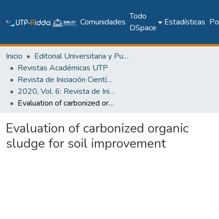
Todo
Comunidades
Estadísticas
Pol
DSpace
Inicio
Editorial Universitaria y Publicaciones Seriadas
Revistas Académicas UTP
Revista de Iniciación Científica
2020, Vol. 6: Revista de Iniciación Científica, Edición Especial
Evaluation of carbonized organic sludge for soil improvement
Evaluation of carbonized organic
sludge for soil improvement