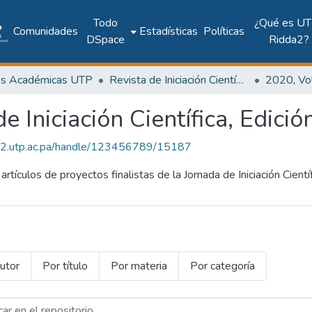
Todo
¿Qué es UT
Comunidades
Estadísticas
Políticas
DSpace
Ridda2?
as Académicas UTP
Revista de Iniciación Científica
e Iniciación Científica, Edició
dda2.utp.ac.pa/handle/123456789/15187
rtículos de proyectos finalistas de la Jornada de Iniciación Cientí
utor
Por título
Por materia
Por categoría