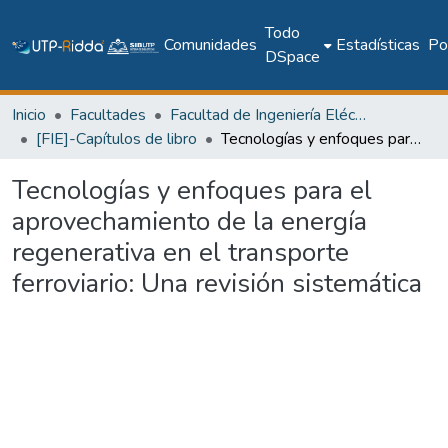
Todo
Comunidades
Estadísticas
Pol
DSpace
Inicio
Facultades
Facultad de Ingeniería Eléctrica
[FIE]-Capítulos de libro
Tecnologías y enfoques para el aprovechamiento de la energía regenerativa en el transporte ferroviario: Una revisión sistemática
Tecnologías y enfoques para el
aprovechamiento de la energía
regenerativa en el transporte
ferroviario: Una revisión sistemática