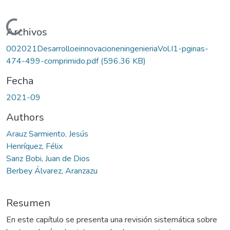
Cargando...
Archivos
002021DesarrolloeinnovacioneningenieriaVol.I1-pginas-
474-499-comprimido.pdf
(596.36 KB)
Fecha
2021-09
Authors
Arauz Sarmiento, Jesús
Henríquez, Félix
Sanz Bobi, Juan de Dios
Berbey Álvarez, Aranzazu
Resumen
En este capítulo se presenta una revisión sistemática sobre