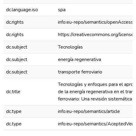
dc.language.iso
spa
dc.rights
info:eu-repo/semantics/openAccess
dc.rights
https://creativecommons.org/license
dc.subject
Tecnologías
dc.subject
energía regenerativa
dc.subject
transporte ferroviario
Tecnologías y enfoques para el apro
dc.title
de la energía regenerativa en el tran
ferroviario: Una revisión sistemática
dc.type
info:eu-repo/semantics/article
dc.type
info:eu-repo/semantics/AceptedVers