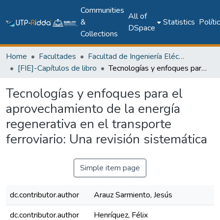
Communities
All of
&
Statistics
Políti
DSpace
Collections
Home
Facultades
Facultad de Ingeniería Eléctrica
[FIE]-Capítulos de libro
Tecnologías y enfoques para el aprovechamiento de la energía regenerativa en el transporte ferroviario: Una revisión sistemática
Tecnologías y enfoques para el
aprovechamiento de la energía
regenerativa en el transporte
ferroviario: Una revisión sistemática
Simple item page
dc.contributor.author
Arauz Sarmiento, Jesús
dc.contributor.author
Henríquez, Félix