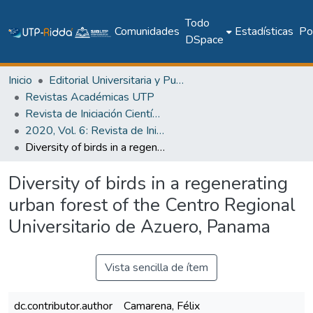
Todo
Comunidades
Estadísticas
Pol
DSpace
Inicio
Editorial Universitaria y Publicaciones Seriadas
Revistas Académicas UTP
Revista de Iniciación Científica
2020, Vol. 6: Revista de Iniciación Científica, Edición Especial
Diversity of birds in a regenerating urban forest of the Centro Regional Universitario de Azuero, Panama
Diversity of birds in a regenerating
urban forest of the Centro Regional
Universitario de Azuero, Panama
Vista sencilla de ítem
dc.contributor.author
Camarena, Félix