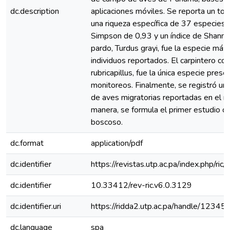
dc.description
aplicaciones móviles. Se reporta un tot
una riqueza específica de 37 especies d
Simpson de 0,93 y un índice de Shannon
pardo, Turdus grayi, fue la especie má
individuos reportados. El carpintero co
rubricapillus, fue la única especie pres
monitoreos. Finalmente, se registró un 
de aves migratorias reportadas en el me
manera, se formula el primer estudio d
boscoso.
dc.format
application/pdf
dc.identifier
https://revistas.utp.ac.pa/index.php/ric
dc.identifier
10.33412/rev-ric.v6.0.3129
dc.identifier.uri
https://ridda2.utp.ac.pa/handle/123
dc.language
spa