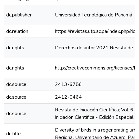
dc.publisher
Universidad Tecnológica de Panamá
dc.relation
https://revistas.utp.ac.pa/index.php/ri
dc.rights
Derechos de autor 2021 Revista de Inic
dc.rights
http://creativecommons.org/licenses/b
dc.source
2413-6786
dc.source
2412-0464
Revista de Iniciación Científica; Vol. 6 
dc.source
Iniciación Científica - Edición Especial 
Diversity of birds in a regenerating urb
dc.title
Regional Universitario de Azuero, Pan