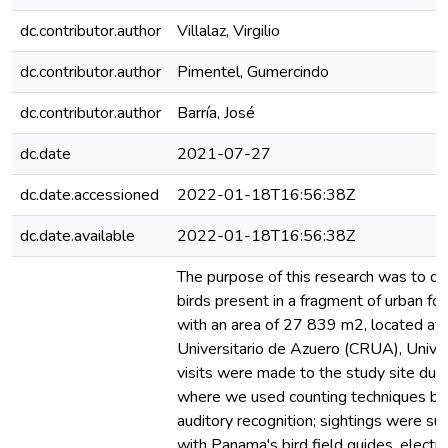
dc.contributor.author
Villalaz, Virgilio
dc.contributor.author
Pimentel, Gumercindo
dc.contributor.author
Barría, José
dc.date
2021-07-27
dc.date.accessioned
2022-01-18T16:56:38Z
dc.date.available
2022-01-18T16:56:38Z
The purpose of this research was to de
birds present in a fragment of urban for
with an area of 27 839 m2, located at 
Universitario de Azuero (CRUA), Unive
visits were made to the study site dur
where we used counting techniques by 
auditory recognition; sightings were s
with Panama's bird field guides, electr