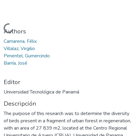
Cargando...
Authors
Camarena, Félix
Villalaz, Virgilio
Pimentel, Gumercindo
Barría, José
Editor
Universidad Tecnológica de Panamá
Descripción
The purpose of this research was to determine the diversity
of birds present in a fragment of urban forest in regeneration,
with an area of 27 839 m2, located at the Centro Regional
Universitario de Azuero (CRUA), Universidad de Panama.