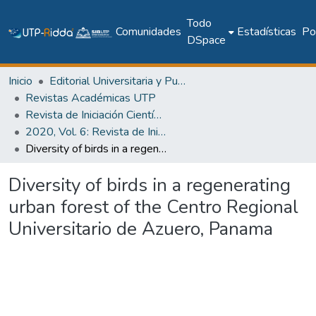
Todo
Comunidades
Estadísticas
Pol
DSpace
Inicio
Editorial Universitaria y Publicaciones Seriadas
Revistas Académicas UTP
Revista de Iniciación Científica
2020, Vol. 6: Revista de Iniciación Científica, Edición Especial
Diversity of birds in a regenerating urban forest of the Centro Regional Universitario de Azuero, Panama
Diversity of birds in a regenerating
urban forest of the Centro Regional
Universitario de Azuero, Panama