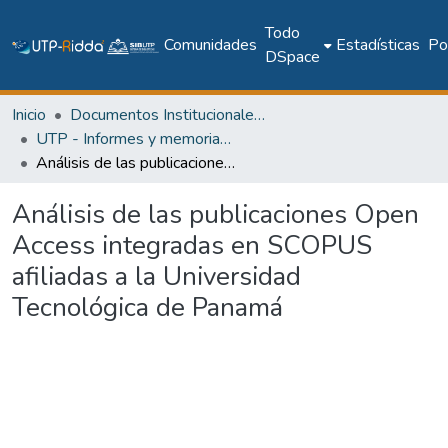
Todo
Comunidades
Estadísticas
Pol
DSpace
Inicio
Documentos Institucionales y Memoria Universitaria
UTP - Informes y memorias institucionales
Análisis de las publicaciones Open Access integradas en SCOPUS afiliadas a la Universidad Tecnológica de Panamá
Análisis de las publicaciones Open
Access integradas en SCOPUS
afiliadas a la Universidad
Tecnológica de Panamá