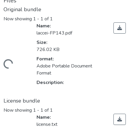
Files
Original bundle
Now showing
1 - 1 of 1
Name:
laccei-FP143.pdf
Size:
726.02 KB
Format:
ding...
Adobe Portable Document
Format
Description:
License bundle
Now showing
1 - 1 of 1
Name:
license.txt