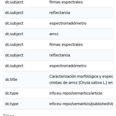
dc.subject
firmas espectrales
dc.subject
reflectancia
dc.subject
espectrorradiómetro
dc.subject
arroz
dc.subject
firmas espectrales
dc.subject
reflectancia
dc.subject
espectrorradiómetro
Caracterización morfológica y espect
dc.title
criollas de arroz (Oryza sativa L.) en
dc.type
info:eu-repo/semantics/article
dc.type
info:eu-repo/semantics/publishedVer