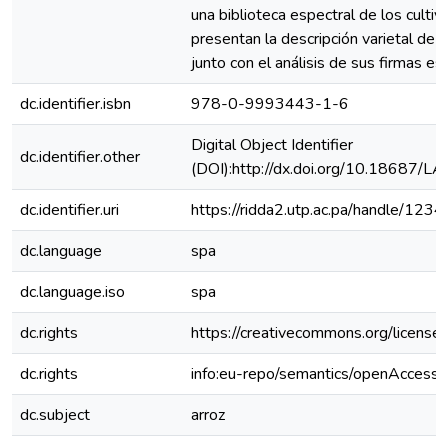
una biblioteca espectral de los cultiv
presentan la descripción varietal de 6 
junto con el análisis de sus firmas es
dc.identifier.isbn
978-0-9993443-1-6
Digital Object Identifier
dc.identifier.other
(DOI):http://dx.doi.org/10.18687/
dc.identifier.uri
https://ridda2.utp.ac.pa/handle/1
dc.language
spa
dc.language.iso
spa
dc.rights
https://creativecommons.org/license
dc.rights
info:eu-repo/semantics/openAccess
dc.subject
arroz