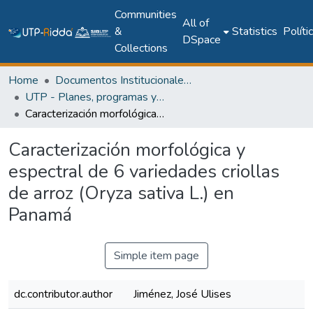
Communities
All of
&
Statistics
Políti
DSpace
Collections
Home
Documentos Institucionales y Memoria Universitaria
UTP - Planes, programas y documentos oficiales
Caracterización morfológica y espectral de 6 variedades criollas de arroz (Oryza sativa L.) en Panamá
Caracterización morfológica y
espectral de 6 variedades criollas
de arroz (Oryza sativa L.) en
Panamá
Simple item page
dc.contributor.author
Jiménez, José Ulises