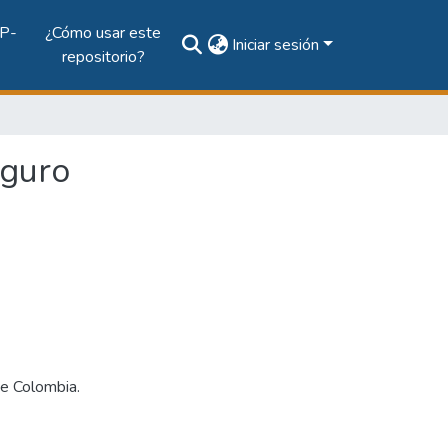
P-
¿Cómo usar este
Iniciar sesión
repositorio?
eguro
de Colombia.