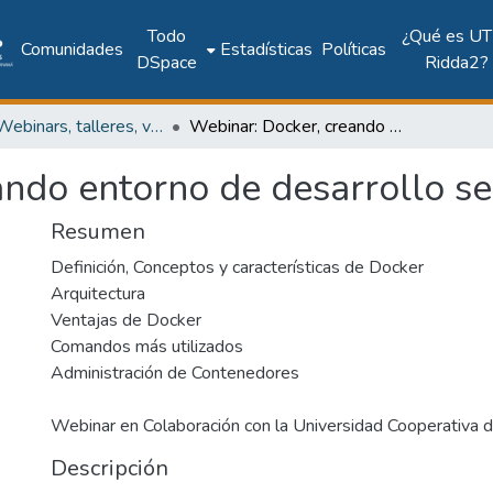
Todo
¿Qué es UT
Comunidades
Estadísticas
Políticas
DSpace
Ridda2?
UTP - Webinars, talleres, videoconferencias y cápsulas institucionales
Webinar: Docker, creando entorno de desarrollo seguro
ando entorno de desarrollo s
Resumen
Definición, Conceptos y características de Docker
Arquitectura
Ventajas de Docker
Comandos más utilizados
Administración de Contenedores
Webinar en Colaboración con la Universidad Cooperativa 
Descripción