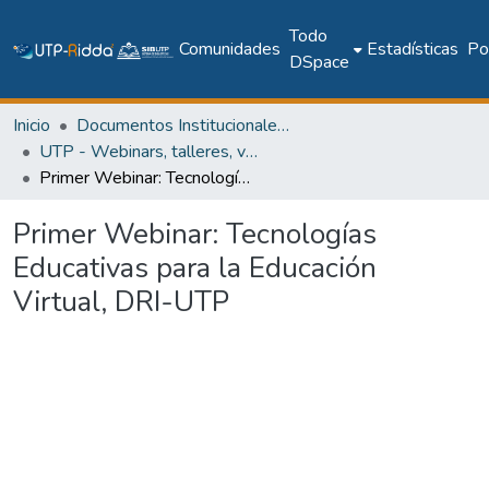
Todo
Comunidades
Estadísticas
Pol
DSpace
Inicio
Documentos Institucionales y Memoria Universitaria
UTP - Webinars, talleres, videoconferencias y cápsulas institucionales
Primer Webinar: Tecnologías Educativas para la Educación Virtual, DRI-UTP
Primer Webinar: Tecnologías
Educativas para la Educación
Virtual, DRI-UTP