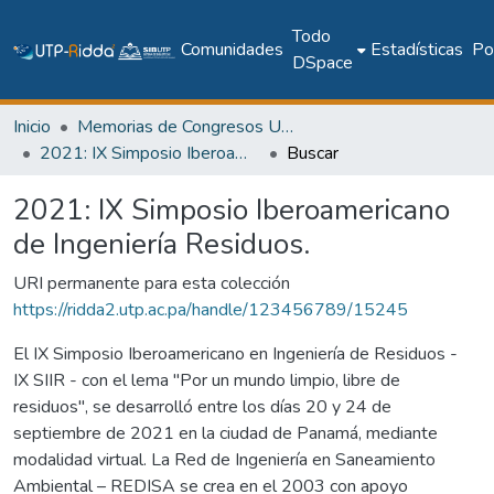
Todo
Comunidades
Estadísticas
Pol
DSpace
Inicio
Memorias de Congresos UTP
2021: IX Simposio Iberoamericano de Ingeniería Residuos.
Buscar
2021: IX Simposio Iberoamericano
de Ingeniería Residuos.
URI permanente para esta colección
https://ridda2.utp.ac.pa/handle/123456789/15245
El IX Simposio Iberoamericano en Ingeniería de Residuos -
IX SIIR - con el lema "Por un mundo limpio, libre de
residuos", se desarrolló entre los días 20 y 24 de
septiembre de 2021 en la ciudad de Panamá, mediante
modalidad virtual. La Red de Ingeniería en Saneamiento
Ambiental – REDISA se crea en el 2003 con apoyo